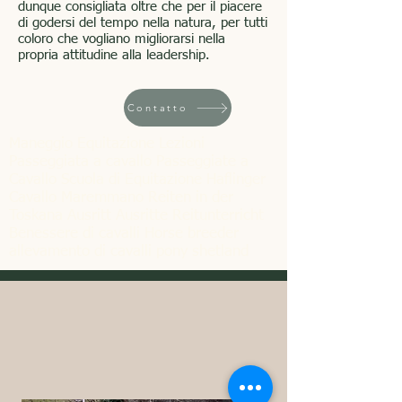
dunque consigliata oltre che per il piacere
di godersi del tempo nella natura, per tutti
coloro che vogliano migliorarsi nella
propria attitudine alla leadership.
Contatto
Maneggio Equitazione Lezioni
Passeggiata a cavallo Passeggiate a
Cavallo Scuola di Equitazione Haflinger
Cavallo Maremmano Reiten in der
Toskana Ausritt Ausritte Reitunterricht
Benessere di cavalli Horse breeder
allevamento di cavalli pony shetland