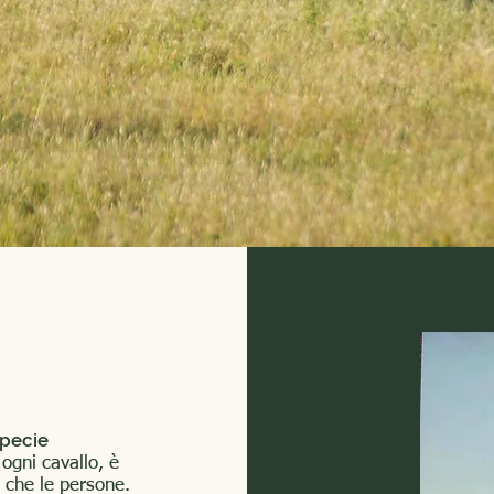
specie
 ogni cavallo, è
ù che le persone.