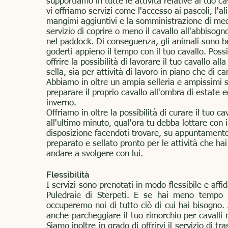
supportiamo in tutte le attività relative al tuo c
vi offriamo servizi come l'accesso ai pascoli, l'a
mangimi aggiuntivi e la somministrazione di medi
servizio di coprire o meno il cavallo all'abbisogn
nel paddock. Di conseguenza, gli animali sono b
goderti appieno il tempo con il tuo cavallo. Poss
offrire la possibilità di lavorare il tuo cavallo all
sella, sia per attività di lavoro in piano che di 
Abbiamo in oltre un ampia selleria e ampissimi 
preparare il proprio cavallo all'ombra di estate ed
inverno.
Offriamo in oltre la possibilità di curare il tuo ca
all'ultimo minuto, qual'ora tu debba lottare con 
disposizione facendoti trovare, su appuntamento 
preparato e sellato pronto per le attività che hai
andare a svolgere con lui.
Flessibilità
I servizi sono prenotati in modo flessibile e affi
Puledraie di Sterpeti. E se hai meno tempo p
occuperemo noi di tutto ciò di cui hai bisogno.
anche parcheggiare il tuo rimorchio per cavalli n
Siamo inoltre in grado di offrirvi il servizio di tr