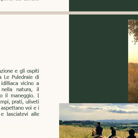
odo delizioso,
azione e gli ospiti
a Le Puledraie di
llo! Il nostro
idilliaca vicino a
e passeggiate a
ella natura, il
so il maneggio. I
mma, attraverso
pi, prati, uliveti
 toscane in tutta
 aspettano voi e i
erienza privata
e lasciatevi alle
 di amici.
vallo Passeggiate
cuna precedente
avallo Maremmano