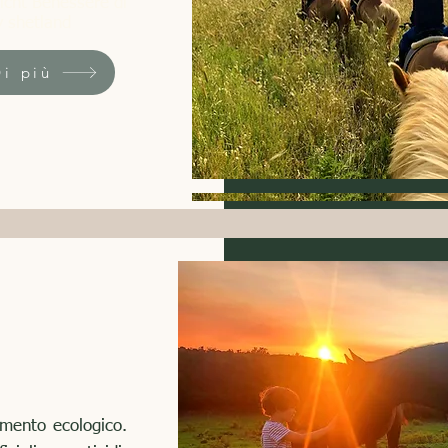
richt Benessere di
y shetland
Di più
Di più
Di più
vamento ecologico.