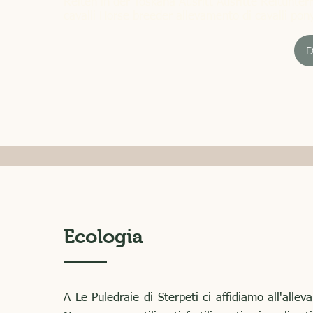
Reiten in der Toskana Ausritt Ausritte Reitunter
esperienza a cavallo!
cavalli Horse breeder allevamento di cavalli pon
Ecologia
A Le Puledraie di Sterpeti ci affidiamo all'alle