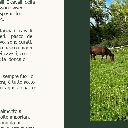
i. I cavalli della
ssono vivere
 splendido
ne.
anziali i cavalli
ri. I pascoli dei
vo, sono curati,
o pascoli magri
 cavalli, con
ita idonea e
li sempre fuori o
era, è tutto sotto
ompagno a quattro
gualmente a
molte importanti
simo da noi. Ti