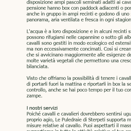
disposizione ampi pascoli seminati adatti ai cavall
pensione hanno box con paddock adiacenti o po
anche in gruppo in ampi recinti e godono di uno
panorama, aria ventilata e fresca in ogni stagio
L'acqua è a loro disposizione e in alcuni recinti st
possono rifugiarsi nelle capannine o sotto gli albe
cavalli sono gestiti in modo ecologico ed estensi
ma non eccessivamente concimati. Così si crean
che si avvicinano maggiormente alle esigenze dei
molte varietà vegetali che permettono una cresc
bilanciata.
Visto che offriamo la possibilità di tenere i caval
di portarli fuori la mattina e riportarli in box la s
controllo, anche se hai poco tempo per il tuo c
zampe.
I nostri servizi
Poiché cavalli e cavalieri dovrebbero sentirsi u
proprio agio, Le Puledraie di Sterpeti supporta 
misure relative al cavallo. Puoi aspettarti il mas