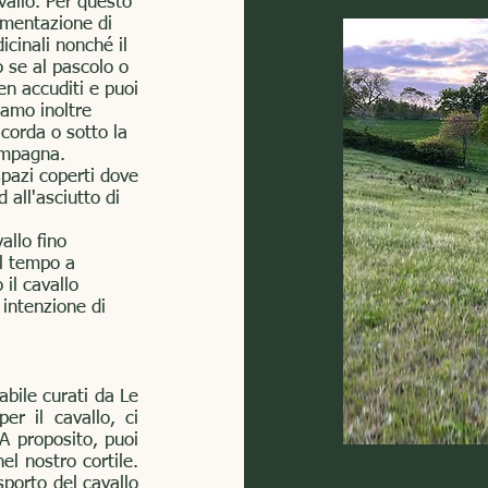
avallo. Per questo
limentazione di
cinali nonché il
o se al pascolo o
en accuditi e puoi
iamo inoltre
a corda o sotto la
campagna.
spazi coperti dove
 all'asciutto di
vallo fino
il tempo a
il cavallo
 intenzione di
dabile curati da Le
er il cavallo, ci
 A proposito, puoi
el nostro cortile.
asporto del cavallo