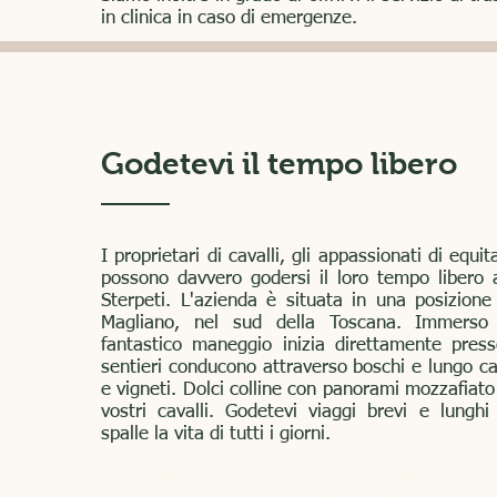
in clinica in caso di emergenze.
Passeggiate a Cavallo
Godetevi il tempo libero
Passeggiate a Cavallo
Scoprite la campagna toscana in un m
I proprietari di cavalli, gli appassionati di equit
possono davvero godersi il loro tempo libero 
insolito e un po' avventuroso... a cava
Sterpeti. L'azienda è situata in una posizione 
esclusivo tour privato vi porterà a far
Magliano, nel sud della Toscana. Immerso n
fantastico maneggio inizia direttamente pres
cavallo nella splendida natura della Mare
sentieri conducono attraverso boschi e lungo cam
vigneti e campi fioriti. Scoprite le colline
e vigneti. Dolci colline con panorami mozzafiato
comodità, con il valore aggiunto di un'esp
vostri cavalli. Godetevi viaggi brevi e lunghi 
spalle la vita di tutti i giorni.
pensata per voi, la vostra famiglia o gruppo
Maneggio Equitazione Lezioni Passeggiata a ca
Tutti sono benvenuti: non è necessaria al
a Cavallo Scuola di Equitazione Haflinger C