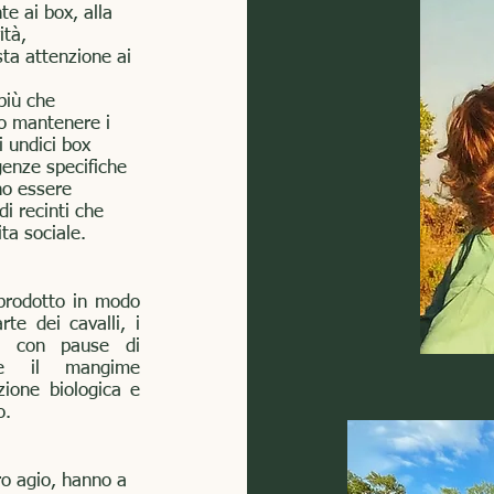
te ai box, alla
ità,
sta attenzione ai
 più che
no mantenere i
i undici box
genze specifiche
no essere
di recinti che
ta sociale.
 prodotto in modo
te dei cavalli, i
li con pause di
che il mangime
zione biologica e
o.
ro agio, hanno a