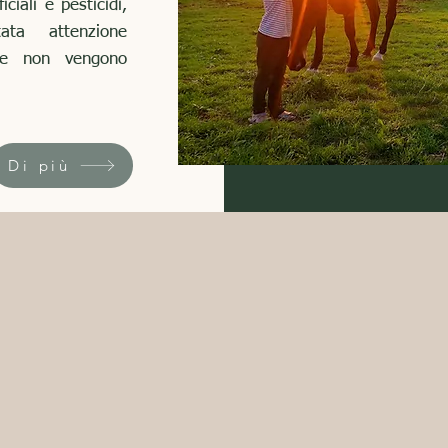
iciali e pesticidi,
ata attenzione
e e non vengono
Di più