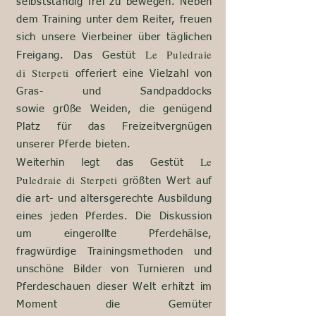
selbstständig frei zu bewegen.
Neben
dem Training unter dem Reiter, freuen
sich unsere
Vierbeiner
über täglichen
Le Puledraie
Freigang. Das Gestüt
di
Sterpeti
offeriert eine Vielzahl von
Gras- und Sandpaddocks
sowie
gr0ße
Weiden, die genügend
Platz für das Freizeitvergnügen
unserer Pferde bieten.
Le
Weiterhin legt das Gestüt
Puledraie di
Sterpeti
größten Wert auf
die art- und altersgerechte Ausbildung
eines jeden Pferdes. Die Diskussion
um eingerollte Pferdehälse,
fragwürdige Trainingsmethoden und
unschöne Bilder von Turnieren und
Pferdeschauen dieser Welt erhitzt im
Moment die Gemüter